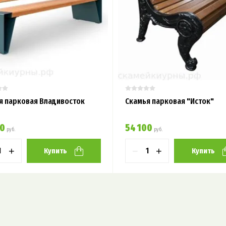
я парковая Владивосток
Скамья парковая "Исток"
00
54 100
руб.
руб.
+
−
+
Купить
Купить