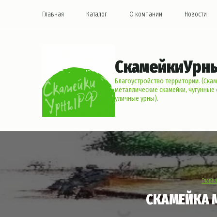
Главная
Каталог
О компании
Новости
СкамейкиУрн
Благоустройство территории. (Скам
металлические скамейки, чугунные 
уличные урны).
Главн
СКАМЕЙКА 