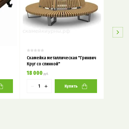
Скамейка металлическая "Гринвич
Скамейк
Круг со спинкой"
18 000
19 500
руб.
р
−
+
−
Купить