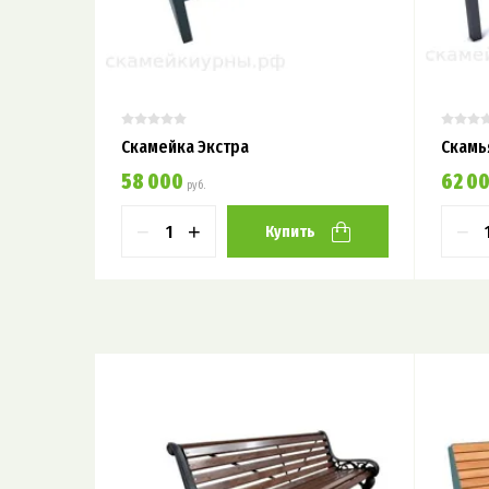
Скамейка Экстра
Скамь
58 000
62 0
руб.
−
+
−
Купить