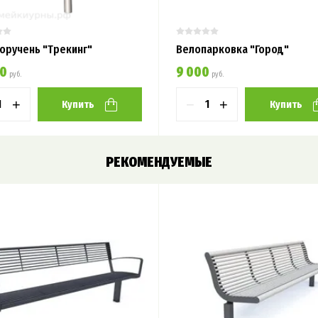
оручень "Трекинг"
Велопарковка "Город"
00
9 000
руб.
руб.
+
−
+
Купить
Купить
РЕКОМЕНДУЕМЫЕ