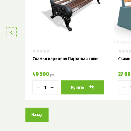
Скамья парковая Парковая тишь
Скамь
инкой"
49 500
27 0
руб.
−
+
−
Купить
Назад