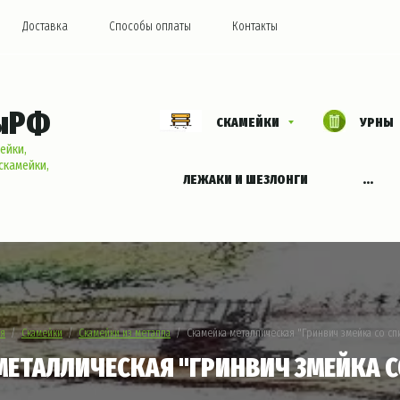
Доставка
Способы оплаты
Контакты
ыРФ
СКАМЕЙКИ
УРНЫ
ейки,
скамейки,
ЛЕЖАКИ И ШЕЗЛОНГИ
...
ая
  /  
Скамейки
  /  
Скамейки из металла
  /  Скамейка металлическая "Гринвич змейка со с
МЕТАЛЛИЧЕСКАЯ "ГРИНВИЧ ЗМЕЙКА С