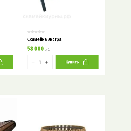
Скамейка Экстра
Скамья 
58 000
62 000
руб.
−
+
−
Купить